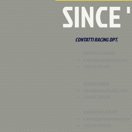
SINCE
CONTATTI RACING DPT.
DONATELLO BARDI
d.bardi@bardiracing.com
+39.335.7554172
SILVANO BARDI
s.bardi@bardiracing.com
+39.335.7554173
SAMANTHA LORENZI
s.lorenzi@bardiracing.com
+39.335.7554170