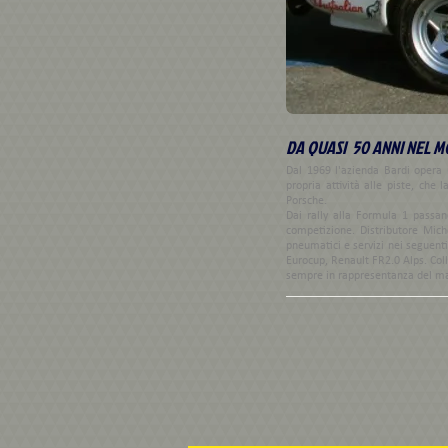
DA QUASI 50 ANNI NEL 
Dal 1969 l'azienda Bardi opera n
propria attività alle piste, ch
Porsche.
Dai rally alla Formula 1 passan
competizione. Distributore Miche
pneumatici e servizi nei seguent
Eurocup, Renault FR2.0 Alps. Coll
sempre in rappresentanza del ma