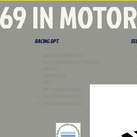
 '69 IN MOTO
RACING DPT.
SE
BARDI & COMPANY SRLU
VIALE PROVINCIALE PISANA 570
CAP 57122
LIVORNO (LI)
ITALY
TEL +39.0586.406836
FAX +39.0586.429769
info@bardiracing.com