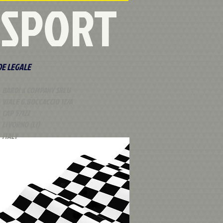
RSPORT
DE LEGALE
BARDI & COMPANY SRLU
VIALE G.BOCCACCIO 12/A
CAP 57122
LIVORNO (LI)
ITALY