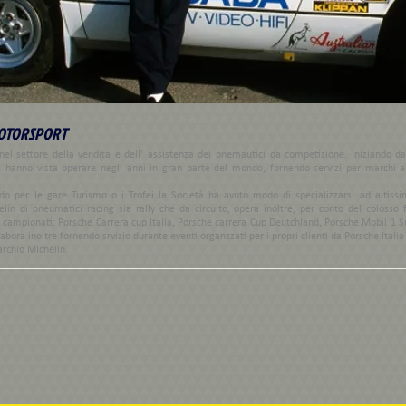
MOTORSPORT
el settore della vendita e dell' assistenza dei pnemautici da competizione. Iniziando dai
e la hanno vista operare negli anni in gran parte del mondo, fornendo servizi per marchi
do per le gare Turismo o i Trofei la Società ha avuto modo di specializzarsi ad altissim
lin di pneumatici racing sia rally che da circuito, opera inoltre, per conto del colosso 
i campionati: Porsche Carrera cup Italia, Porsche carrera Cup Deutchland, Porsche Mobil 1 
abora inoltre fornendo srvizio durante eventi organzzati per i propri clienti da Porsche Ital
rchio MIchelin.