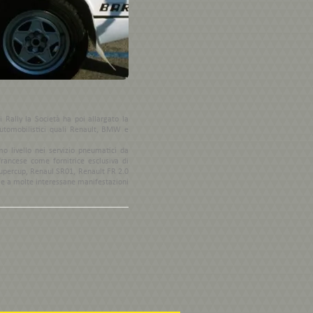
 Rally la Società ha poi allargato la
 automobilistici quali Renault, BMW e
o livello nei servizio pneumatici da
francese come fornitrice esclusiva di
Supercup, Renaul SR01, Renault FR 2.0
ia e a molte interessane manifestazioni